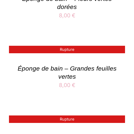
dorées
8,00
€
Rupture
Éponge de bain – Grandes feuilles
vertes
8,00
€
Rupture