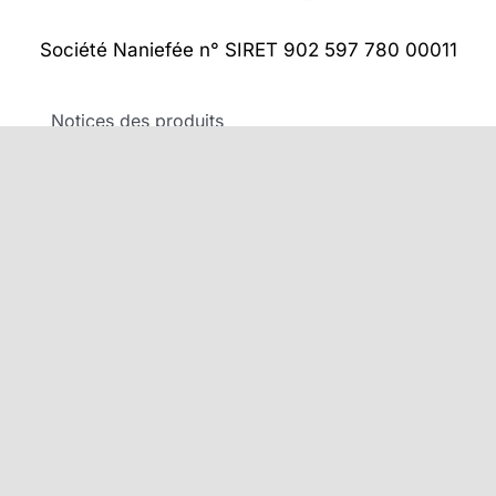
Société Naniefée n° SIRET 902 597 780 00011
Notices des produits
Espace client
Service après vente
Confidentialité
Gestion de cookies
Gestion des données personnelles