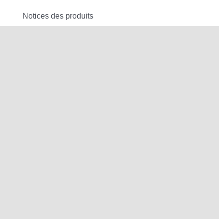
Notices des produits
Espace client
Service après vente
Confidentialité
Gestion de cookies
Gestion des données personnelles
Conditions générales de vente