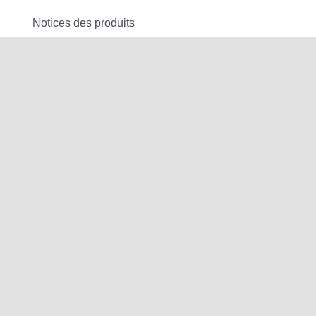
Notices des produits
Espace client
Service après vente
Confidentialité
Gestion de cookies
Gestion des données personnelles
Conditions générales de vente