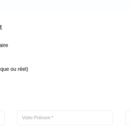
t
aire
que ou réel)