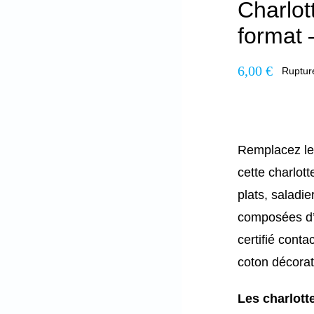
Charlot
format 
6,00
€
Ruptur
Remplacez les
cette charlott
plats, saladie
composées d’
certifié cont
coton décorat
Les charlotte