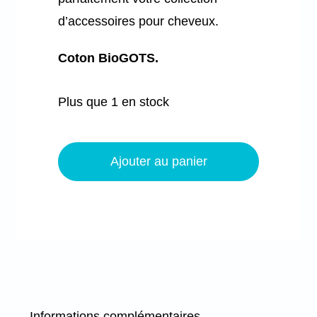
d’accessoires pour cheveux.
Coton BioGOTS.
Plus que 1 en stock
quantité
de
Ajouter au panier
Chouchou
papillon
-
Petits
sapins
-
Bio
Informations complémentaires