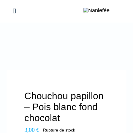
Passer
au
Toggle
Navigation
contenu
Mes réalisations
Maison
Femmes
Bébés & Enfants
Chouchou papillon
– Pois blanc fond
Évènements, Idées cadeaux
chocolat
3,00
€
Rupture de stock
Promotions