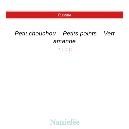
Rupture
Petit chouchou – Petits points – Vert
amande
2,00
€
Naniefée