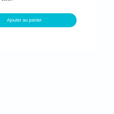
quantité
de
Ajouter au panier
Coussin
pour
téléphone
-
Hexagones