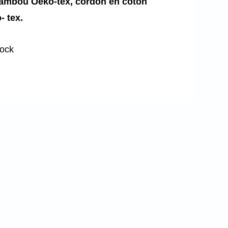
ambou Oeko-tex, cordon en coton
- tex.
tock