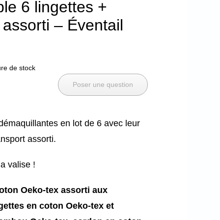
e 6 lingettes +
assorti – Éventail
re de stock
Poser une question
démaquillantes en lot de 6 avec leur
nsport assorti.
a valise !
oton Oeko-tex assorti aux
ngettes en coton Oeko-tex et