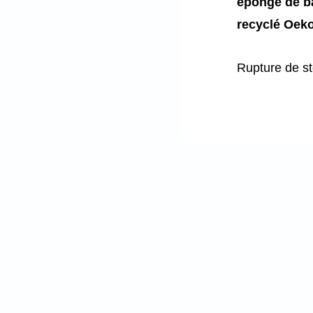
éponge de b
recyclé Oeko
Rupture de s