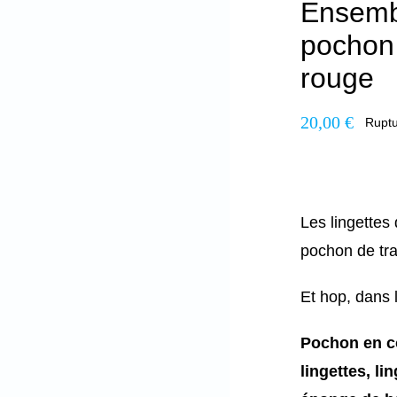
Ensembl
pochon 
rouge
20,00
€
Ruptu
Les lingettes 
pochon de tra
Et hop, dans l
Pochon en c
lingettes, li