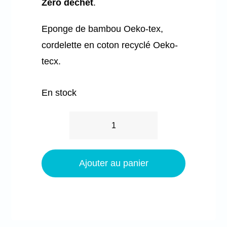
Zéro déchet
.
Eponge de bambou Oeko-tex,
cordelette en coton recyclé Oeko-
tecx.
En stock
quantité
de
Fleur
Ajouter au panier
de
douche
-
Écru