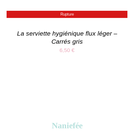
Rupture
La serviette hygiénique flux léger –
Carrés gris
6,50
€
Naniefée