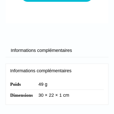
serviette
hygiénique
nuit
-
Petits
pois
-
Informations complémentaires
Violet
Informations complémentaires
Poids
49 g
Dimensions
30 × 22 × 1 cm