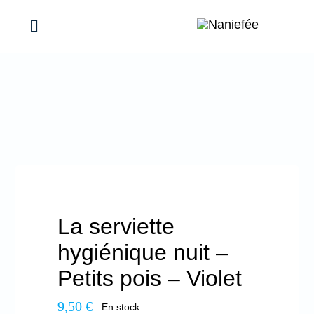
Passer
au
Toggle
Navigation
contenu
Mes réalisations
Maison
Femmes
Bébés & Enfants
La serviette
hygiénique nuit –
Évènements, Idées cadeaux
Petits pois – Violet
9,50
€
En stock
Promotions