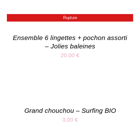
Rupture
Ensemble 6 lingettes + pochon assorti
– Jolies baleines
20,00
€
Grand chouchou – Surfing BIO
3,00
€