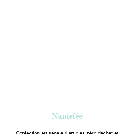
Naniefée
Confection artisanale d’articles zéro déchet et