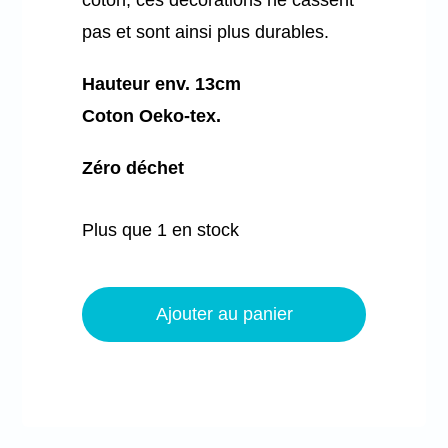
pas et sont ainsi plus durables.
Hauteur env. 13cm
Coton Oeko-tex.
Zéro déchet
Plus que 1 en stock
quantité
de
Ajouter au panier
Le
sapin
à
suspendre
-