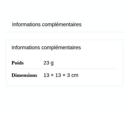
Branches
de
Informations complémentaires
sapin
/
bordeaux
Informations complémentaires
-
Joyeux
Poids
23 g
noël
Dimensions
13 × 13 × 3 cm