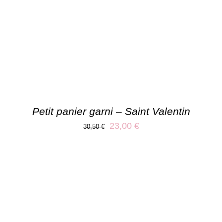
Petit panier garni – Saint Valentin
Le
Le
23,00
€
30,50
€
prix
prix
initial
actuel
était :
est :
30,50 €.
23,00 €.