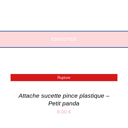
ENVOYER
Rupture
Attache sucette pince plastique –
Petit panda
8,00
€