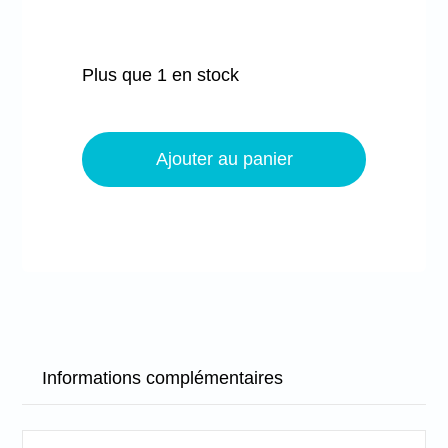
Plus que 1 en stock
quantité
de
Ajouter au panier
Marque
page
-
Petites
fleurs
roses
Informations complémentaires