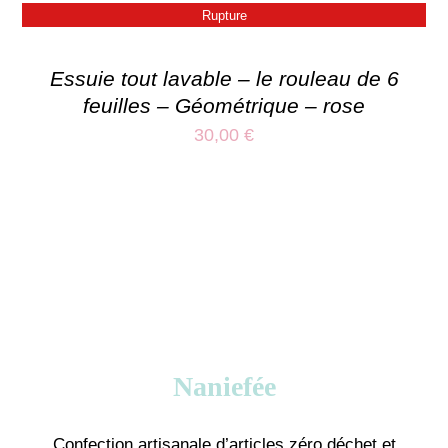
Rupture
Essuie tout lavable – le rouleau de 6
feuilles – Géométrique – rose
30,00
€
Naniefée
Confection artisanale d’articles zéro déchet et