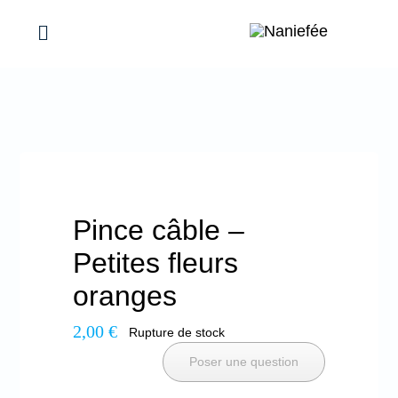
Passer
au
Toggle
Navigation
contenu
Mes réalisations
Maison
Femmes
Pince câble –
Petites fleurs
Bébés & Enfants
oranges
2,00
€
Évènements, Idées cadeaux
Rupture de stock
Poser une question
Promotions