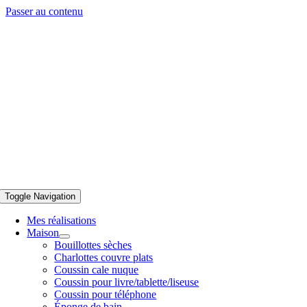
Passer au contenu
Toggle Navigation
Mes réalisations
Maison
Bouillottes sèches
Charlottes couvre plats
Coussin cale nuque
Coussin pour livre/tablette/liseuse
Coussin pour téléphone
Éponge de bain