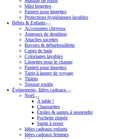
Masque de repos
Mini lingettes
Paniers pour lingettes
Protections hygiéniques lavables
Bébés & Enfants
Accessoires cheveux
Anneaux de dentition
Attaches sucettes
Bavoirs & débarbouillette
Capes de bain
Coloriages lavables
Lingettes pour le change
Paniers pour lingettes
Tapis à langer de voyage
Tipipis
Trousse roulée
Évènements, Idées cadeaux
Noël
À table !
Chaussettes
Étoiles & sapins à suspendre
Pochette zippée
Sapin à poser
Idées cadeaux enfants
Idées cadeaux femmes