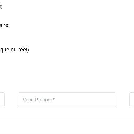
t
aire
que ou réel)