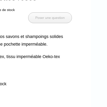
e de stock
Poser une question
vos savons et shampoings solides
lie pochette imperméable.
ex, tissu imperméable Oeko-tex
tock