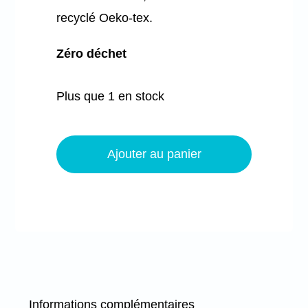
recyclé Oeko-tex.
Zéro déchet
Plus que 1 en stock
quantité
de
Ajouter au panier
Sac
moyen
-
Poires
Informations complémentaires