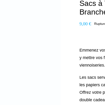
Sacs à 
Branche
9,00
€
Ruptur
Emmenez vos s
y mettre vos f
viennoiserie
Les sacs serv
les papiers c
Offrez votre 
double cadea