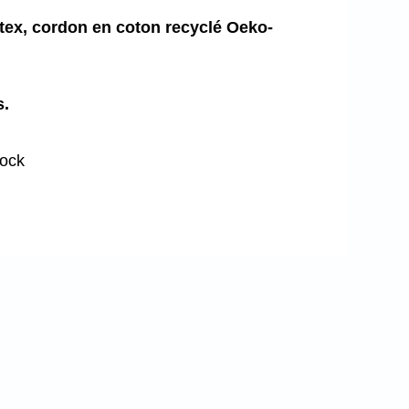
ex, cordon en coton recyclé Oeko-
s.
tock