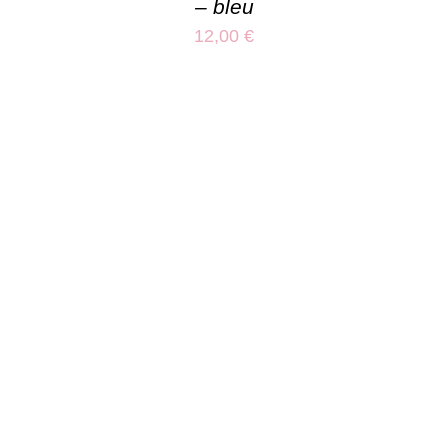
– bleu
12,00
€