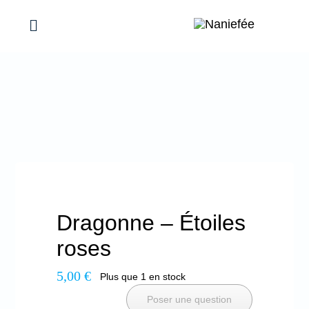
Passer
au
Toggle
Navigation
contenu
Mes réalisations
Maison
Femmes
Bébés & Enfants
Dragonne – Étoiles
roses
Évènements, Idées cadeaux
5,00
€
Plus que 1 en stock
Poser une question
Promotions