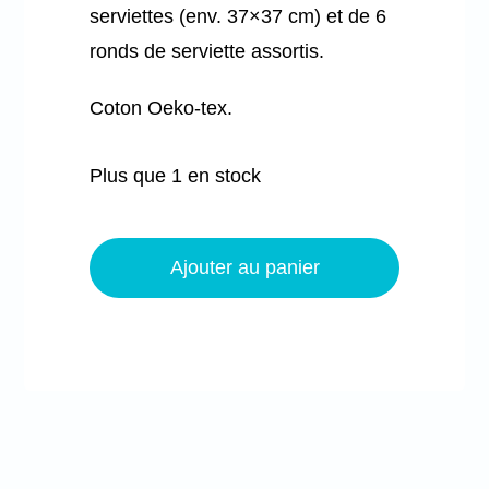
serviettes (env. 37×37 cm) et de 6
ronds de serviette assortis.
Coton Oeko-tex.
Plus que 1 en stock
quantité
de
Ajouter au panier
Ensemble
de
table
13
pièces
-
Nature