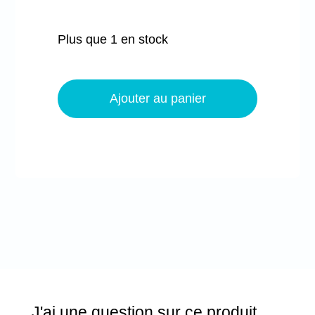
Plus que 1 en stock
quantité
de
Ajouter au panier
Serviette
de
table
-
Koala
et
raton
laveur
J'ai une question sur ce produit