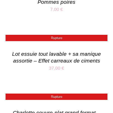
Pommes poires
7,00
€
Rupture
Lot essuie tout lavable + sa manique
assortie – Effet carreaux de ciments
37,00
€
Rupture
Charlotte couvre-plat grand format –